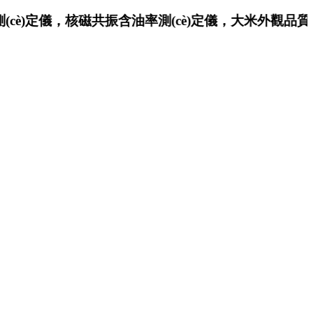
，核磁共振含油率測(cè)定儀，大米外觀品質(zhì)檢測(cè)儀